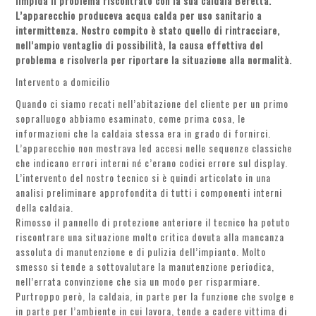
limpida il problema riscontrato con la sua caldaia Beretta.
L’apparecchio produceva acqua calda per uso sanitario a
intermittenza. Nostro compito è stato quello di rintracciare,
nell’ampio ventaglio di possibilità, la causa effettiva del
problema e risolverla per riportare la situazione alla normalità.
Intervento a domicilio
Quando ci siamo recati nell’abitazione del cliente per un primo
sopralluogo abbiamo esaminato, come prima cosa, le
informazioni che la caldaia stessa era in grado di fornirci.
L’apparecchio non mostrava led accesi nelle sequenze classiche
che indicano errori interni né c’erano codici errore sul display.
L’intervento del nostro tecnico si è quindi articolato in una
analisi preliminare approfondita di tutti i componenti interni
della caldaia.
Rimosso il pannello di protezione anteriore il tecnico ha potuto
riscontrare una situazione molto critica dovuta alla mancanza
assoluta di manutenzione e di pulizia dell’impianto. Molto
smesso si tende a sottovalutare la manutenzione periodica,
nell’errata convinzione che sia un modo per risparmiare.
Purtroppo però, la caldaia, in parte per la funzione che svolge e
in parte per l’ambiente in cui lavora, tende a cadere vittima di