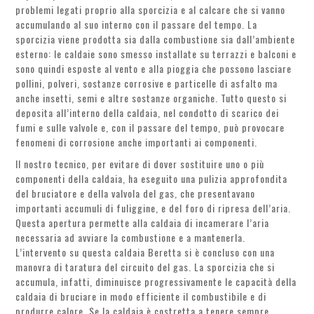
problemi legati proprio alla sporcizia e al calcare che si vanno
accumulando al suo interno con il passare del tempo. La
sporcizia viene prodotta sia dalla combustione sia dall’ambiente
esterno: le caldaie sono smesso installate su terrazzi e balconi e
sono quindi esposte al vento e alla pioggia che possono lasciare
pollini, polveri, sostanze corrosive e particelle di asfalto ma
anche insetti, semi e altre sostanze organiche. Tutto questo si
deposita all’interno della caldaia, nel condotto di scarico dei
fumi e sulle valvole e, con il passare del tempo, può provocare
fenomeni di corrosione anche importanti ai componenti.
Il nostro tecnico, per evitare di dover sostituire uno o più
componenti della caldaia, ha eseguito una pulizia approfondita
del bruciatore e della valvola del gas, che presentavano
importanti accumuli di fuliggine, e del foro di ripresa dell’aria.
Questa apertura permette alla caldaia di incamerare l’aria
necessaria ad avviare la combustione e a mantenerla.
L’intervento su questa caldaia Beretta si è concluso con una
manovra di taratura del circuito del gas. La sporcizia che si
accumula, infatti, diminuisce progressivamente le capacità della
caldaia di bruciare in modo efficiente il combustibile e di
produrre calore. Se la caldaia è costretta a tenere sempre