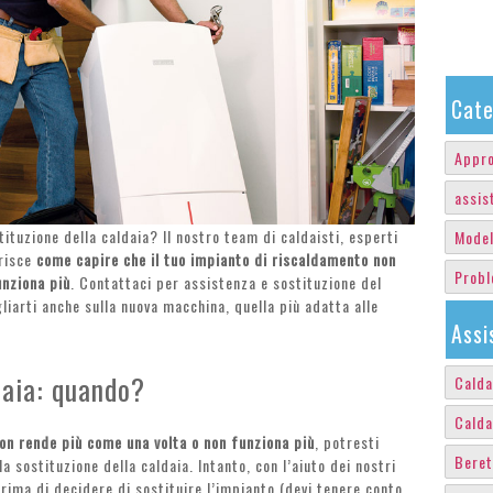
Cate
Appro
assis
ituzione della caldaia? Il nostro team di caldaisti, esperti
Model
arisce
come capire che il tuo impianto di riscaldamento non
Probl
unziona più
. Contattaci per assistenza e sostituzione del
iarti anche sulla nuova macchina, quella più adatta alle
Assi
daia: quando?
Calda
Calda
non rende più come una volta o non funziona più
, potresti
Beret
a sostituzione della caldaia. Intanto, con l’aiuto dei nostri
ima di decidere di sostituire l’impianto (devi tenere conto