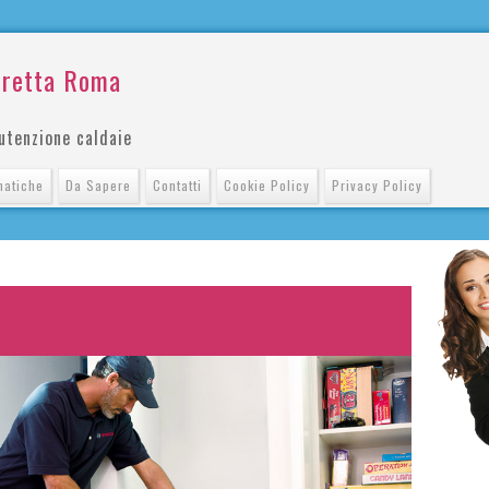
eretta Roma
utenzione caldaie
matiche
Da Sapere
Contatti
Cookie Policy
Privacy Policy