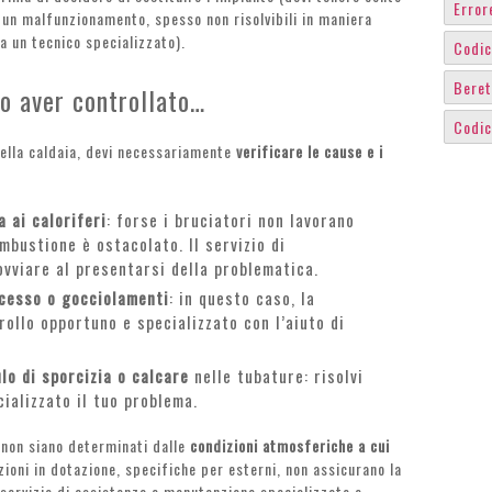
Error
 un malfunzionamento, spesso non risolvibili in maniera
 un tecnico specializzato).
Codic
Beret
po aver controllato…
Codic
della caldaia, devi necessariamente
verificare le cause e i
 ai caloriferi
: forse i bruciatori non lavorano
mbustione è ostacolato. Il servizio di
vviare al presentarsi della problematica.
cesso o gocciolamenti
: in questo caso, la
rollo opportuno e specializzato con l’aiuto di
lo di sporcizia o calcare
nelle tubature: risolvi
ializzato il tuo problema.
 non siano determinati dalle
condizioni atmosferiche a cui
zioni in dotazione, specifiche per esterni, non assicurano la
 servizio di assistenza e manutenzione specializzato e