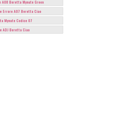
e A08 Beretta Mynute Green
e Errore A07 Beretta Ciao
ta Mynute Codice 07
e ADJ Beretta Ciao