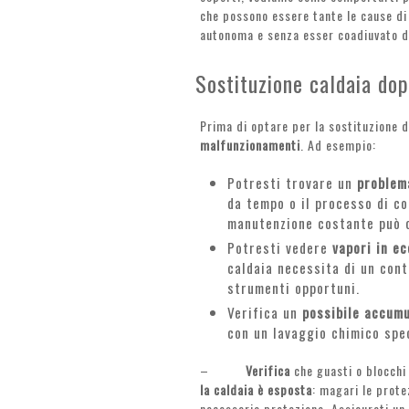
che possono essere tante le cause di
autonoma e senza esser coadiuvato da
Sostituzione caldaia do
Prima di optare per la sostituzione 
malfunzionamenti
. Ad esempio:
Potresti trovare un
problema
da tempo o il processo di co
manutenzione costante può o
Potresti vedere
vapori in ec
caldaia necessita di un cont
strumenti opportuni.
Verifica un
possibile accumu
con un lavaggio chimico spec
–
Verifica
che guasti o blocchi
la caldaia è esposta
: magari le prote
necessaria protezione. Assicurati un