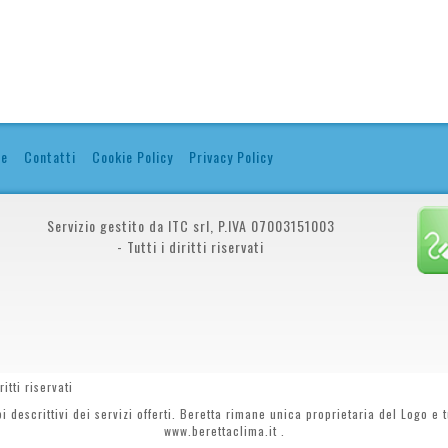
re
Contatti
Cookie Policy
Privacy Policy
Servizio gestito da ITC srl, P.IVA 07003151003
- Tutti i diritti riservati
tti riservati
descrittivi dei servizi offerti. Beretta rimane unica proprietaria del Logo e tu
www.berettaclima.it .